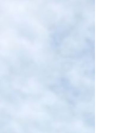
悩みを抱えていました。 外壁塗装の目安は一般的
に10〜15年程度といわれており、劣化を放置する
と外壁材自体の傷みにつながることがあります。
施工内容 まずは高圧洗浄で長年蓄積した汚れやコ
ケをしっかり除去。 その後、下地補修とコーキン
グの打ち替えを行い、下塗り・中塗り・上塗りの3