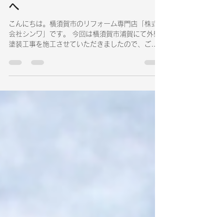
色あせ・ひび割れを解消し美観
と耐久性を向上。横須賀市外壁
塗装専門店をお探しならシンワ
へ
こんにちは。横須賀市のリフォーム専門店「株式
会社シンワ」です。 今回は横須賀市浦賀にて外壁
塗装工事を施工させていただきましたので、ご紹
介いたします。横須賀市外壁塗装専門店をお探し
なら株式会社シンワへ 築年数の経過により外壁の
色あせや汚れが目立ち始め、防水性能の低下も気
になるとのことでご相談をいただきました。 外壁
塗装は見た目を美しくするだけでなく、住宅を雨
風や紫外線から守る大切なメンテナンス工事で
す。 工事概要 施工場所：神奈川県横須賀市浦賀工
事内容：外壁塗装工事施工期間：約2週間使用塗
料：高耐候シリコン塗料 施工前のお悩み 今回のお
客様は、 外壁の色あせが目立つ チョーキング現象
（白い粉が付く状態） コーキングが劣化している
雨漏り予防としてメンテナンスしたい といったお