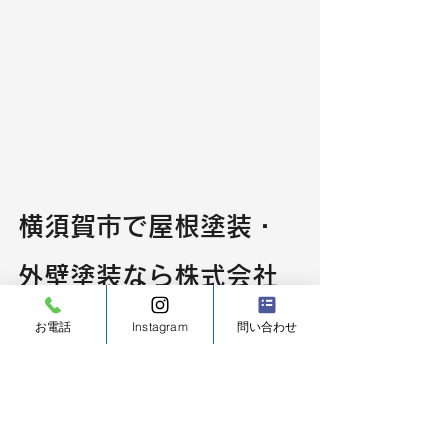
横須賀市で屋根塗装・
外壁塗装なら株式会社
シンワへ
お電話
Instagram
問い合わせ
横須賀市屋根塗装
株式会社シンワでは、横須賀市を中心
に屋根塗装・外壁塗装・屋根工事を行
っております。
施工前にはしっかり現地調査を行い、