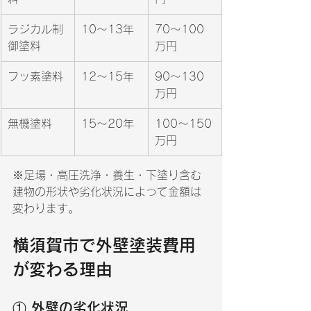
ラジカル制
10〜13年
70〜100
御塗料
万円
フッ素塗料
12〜15年
90〜130
万円
無機塗料
15〜20年
100〜150
万円
※足場・高圧洗浄・養生・下塗り含む
建物の形状や劣化状況によって金額は
変わります。
横須賀市で外壁塗装費用
が変わる理由
① 外壁の劣化状況