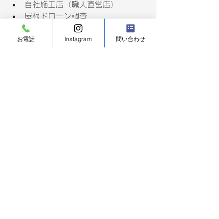
自社施工店（職人直営店）
屋根ドローン調査
最大15年保証
お電話
Instagram
問い合わせ
お客様のご予算や建物状況に合わせて
最適なご提案を行います。
外壁塗装をご検討中の方はお気軽にご
相談ください。
横須賀市外壁塗装をお考
えの方ご相談ください