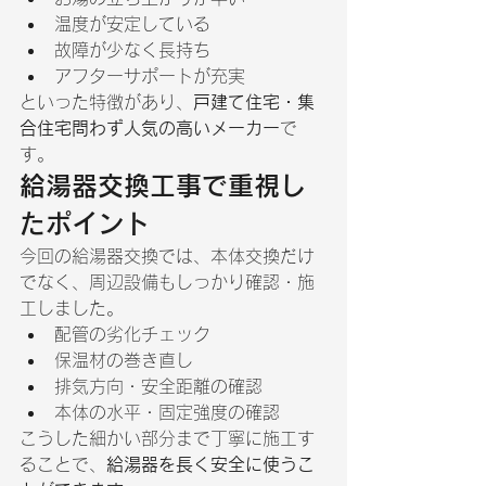
温度が安定している
故障が少なく長持ち
アフターサポートが充実
といった特徴があり、
戸建て住宅・集
合住宅問わず人気の高いメーカー
で
す。
給湯器交換工事で重視し
たポイント
今回の給湯器交換では、本体交換だけ
でなく、周辺設備もしっかり確認・施
工しました。
配管の劣化チェック
保温材の巻き直し
排気方向・安全距離の確認
本体の水平・固定強度の確認
こうした細かい部分まで丁寧に施工す
ることで、
給湯器を長く安全に使うこ