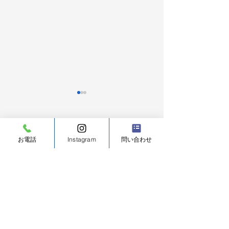
コメント
お電話
Instagram
問い合わせ
コメントを追加…
横須賀市キッチン交換工
横須賀市給湯器
事はシンワで｜定価から
事 施工完了
の割引率が高く、お得に